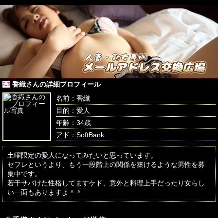
香織さんの詳細プロフィール
名前：香織
目的：愛人
年齢：34歳
アド：SoftBank
土曜限定の愛人になってみたいと思っています。
セフレというより、もう一段階上の関係を築けるような男性を募
集中です。
若干サバけた性格してますケド、意外と料理上手だったり女らし
い一面もありますよ＾＾